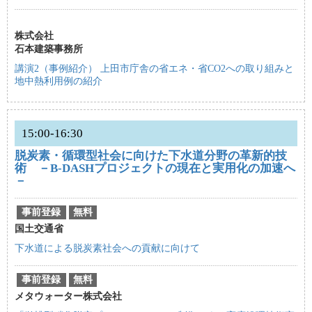
株式会社
石本建築事務所
講演2（事例紹介） 上田市庁舎の省エネ・省CO2への取り組みと
地中熱利用例の紹介
15:00-16:30
脱炭素・循環型社会に向けた下水道分野の革新的技
術 －B-DASHプロジェクトの現在と実用化の加速へ
－
事前登録
無料
国土交通省
下水道による脱炭素社会への貢献に向けて
事前登録
無料
メタウォーター株式会社