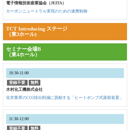
電子情報技術産業協会（JEITA）
カーボンニュートラル実現のための連携制御
TCT Introducing ステージ
（東3ホール)
セミナー会場B
（東4ホール）
10:30-11:00
登録不要
無料
木村化工機株式会社
化学業界のCO2排出削減に貢献する「ヒートポンプ式蒸留装置」
11:30-12:00
登録不要
無料