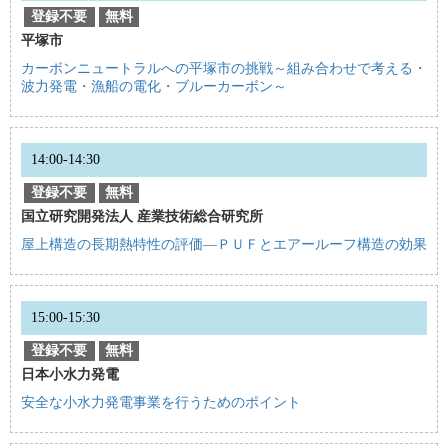
登録不要
無料
平塚市
カーボンニュートラルへの平塚市の挑戦～組み合わせで考える・
波力発電・漁船の電化・ブルーカーボン～
14:00-14:30
登録不要
無料
国立研究開発法人 産業技術総合研究所
屋上構造の長期熱特性の評価―ＰＵＦとエアールーフ構造の効果
15:00-15:30
登録不要
無料
日本小水力発電
安全な小水力発電事業を行うためのポイント