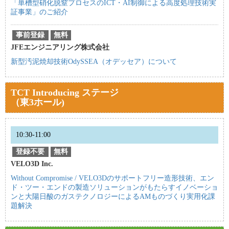
「単槽型硝化脱窒プロセスのICT・AI制御による高度処理技術実
証事業」のご紹介
事前登録
無料
JFEエンジニアリング株式会社
新型汚泥焼却技術OdySSEA（オデッセア）について
TCT Introducing ステージ
（東3ホール)
10:30-11:00
登録不要
無料
VELO3D Inc.
Without Compromise / VELO3Dのサポートフリー造形技術、エン
ド・ツー・エンドの製造ソリューションがもたらすイノベーショ
ンと大陽日酸のガステクノロジーによるAMものづくり実用化課
題解決