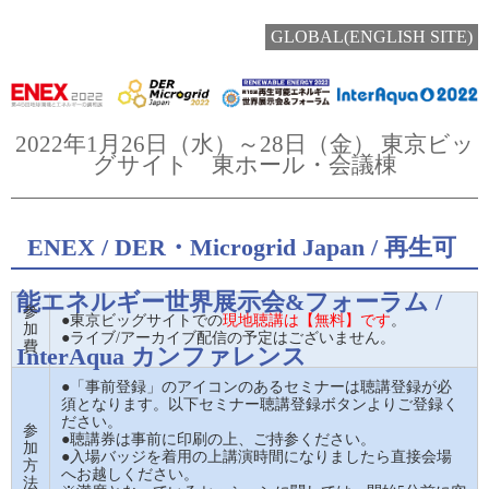
GLOBAL(ENGLISH SITE)
2022年1月26日（水）～28日（金） 東京ビッ
グサイト 東ホール・会議棟
ENEX / DER・Microgrid Japan / 再生可
能エネルギー世界展示会&フォーラム /
参
●東京ビッグサイトでの
現地聴講は【無料】です
。
加
●ライブ/アーカイブ配信の予定はございません。
費
InterAqua カンファレンス
●「事前登録」のアイコンのあるセミナーは聴講登録が必
須となります。以下セミナー聴講登録ボタンよりご登録く
ださい。
参
●聴講券は事前に印刷の上、ご持参ください。
加
●入場バッジを着用の上講演時間になりましたら直接会場
方
へお越しください。
法