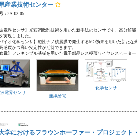
県産業技術センター
号 :
2A-02-05
波電界センサ】光変調散乱技術を用いた新手法のセンサです。高分解能
を実現しました。
バイオ化学センサ】磁性ナノ積層膜で発生するMO効果を用いた新たな
高感度かつ高い安定性が期待できます。
給電】フレキシブル基板を用いた電子部品レス極薄ワイヤレスヒーター
化学センサ
周波電界センサ
無線給電
大学におけるフラウンホーファー・プロジェクト