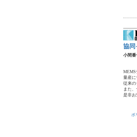
協同
小間番
MEM
量産に
従来の
また、
是非お
ポ