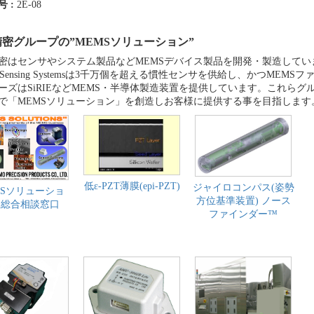
号 :
2E-08
密グループの”MEMSソリューション”
密はセンサやシステム製品などMEMSデバイス製品を開発・製造して
con Sensing Systemsは3千万個を超える慣性センサを供給し、かつM
ーズはSiRIEなどMEMS・半導体製造装置を提供しています。これら
で「MEMSソリューション」を創造しお客様に提供する事を目指します
低ε-PZT薄膜(epi-PZT)
ジャイロコンパス(姿勢
MSソリューショ
方位基準装置) ノース
 総合相談窓口
ファインダー™