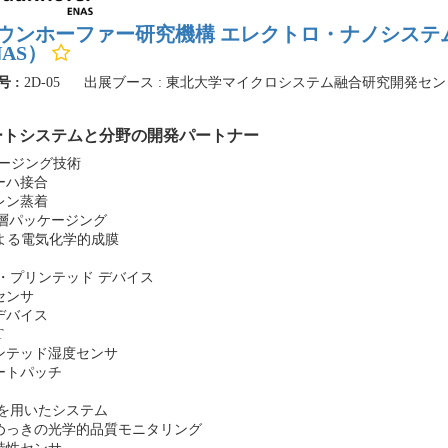
ウンホーファー研究機構 エレクトロ・ナノシステ
NAS）
号 :
2D-05
出展ブース : 東北大学マイクロシステム融合研究開発セン
ートシステムと分野の開発パートナー
ージング技術
ェーハ接合
リレン蒸着
D積層パッケージング
Iによる電気化学的成膜
S・プリンテッド デバイス
性センサ
学デバイス
T
リンテッド湿度センサ
マートパッチ
Sを用いたシステム
気めっきの光学的品質モニタリング