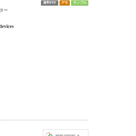
資料PDF
デモ
サンプル
ター
devices