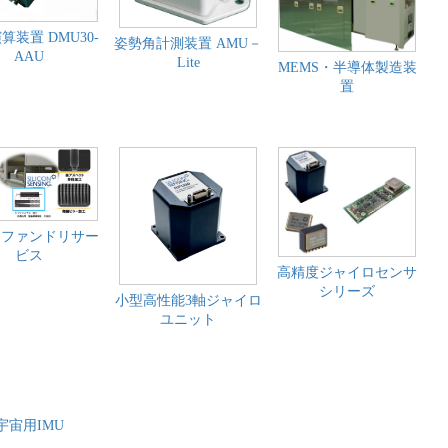
算装置 DMU30-
姿勢角計測装置 AMU－
AAU
Lite
MEMS・半導体製造装
置
Sファンドリサー
ビス
高精度ジャイロセンサ
シリーズ
小型高性能3軸ジャイロ
ユニット
宇宙用IMU