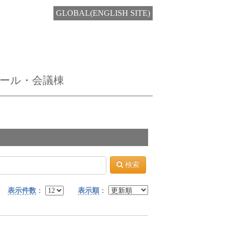
GLOBAL(ENGLISH SITE)
ホール・会議棟
検索
表示件数
：
表示順
：