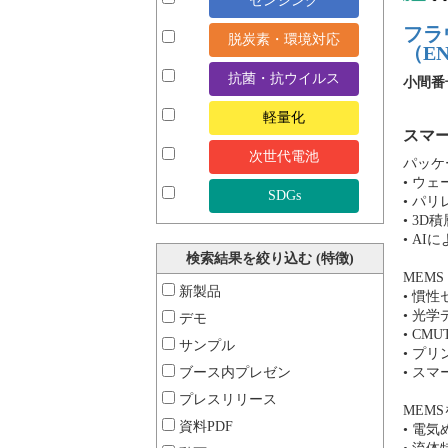
センシング
フラ
脱炭素・環境対応
（E
抗菌・抗ウイルス
小間番
軽量化
スマ
次世代電池
パッケ
• ウ
SDGs
• パ
• 3
• A
検索結果を絞り込む (特徴)
MEM
新製品
• 慣
• 光
デモ
• CMU
サンプル
• プ
ブース内プレゼン
• ス
プレスリリース
MEM
資料PDF
• 電