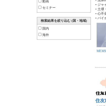
• 流
動画
• ジ
セミナー
• 土
• 心
• バ
検索結果を絞り込む (国・地域)
国内
海外
MEM
住友