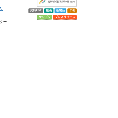
ム
資料PDF
動画
新製品
デモ
サンプル
プレスリリース
ター