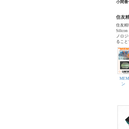
小間番
住友精
住友精
Sili
ノロジ
ること
ME
ン