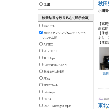
秋田
全展
小間番
検索結果を絞り込む (展示会毎)
【高周
nano tech
高感度
MEMSセンシング&ネットワーク
【薄膜
システム展
より、
【無線
ASTEC
SURTECH
TCT Japan
Convertech JAPAN
新機能性材料展
高
JFlex
3DECOtech
InterAqua
ENEX
東北
DER・Microgrid Japan