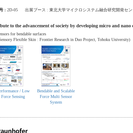
号 :
2D-05
出展ブース : 東北大学マイクロシステム融合研究開発セン
bute to the advancement of society by developing micro and nano 
ensors for bendable surfaces
Sensory Flexible Skin : Frontier Research in Duo Project, Tohoku University)
erformance / Low
Bendable and Scalable
 Force Sensing
Force Multi Sensor
System