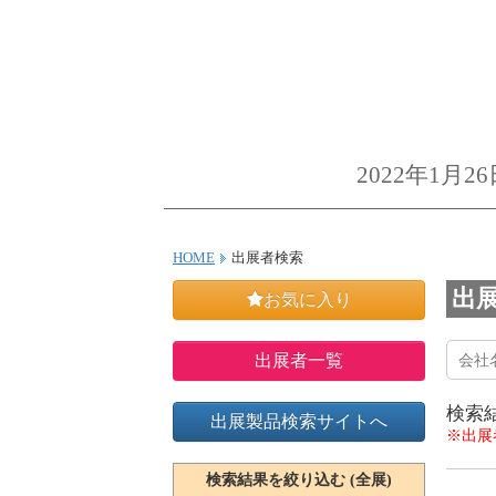
2022年1
HOME
出展者検索
出
お気に入り
出展者一覧
検索
出展製品検索サイトへ
※出展
検索結果を絞り込む (全展)