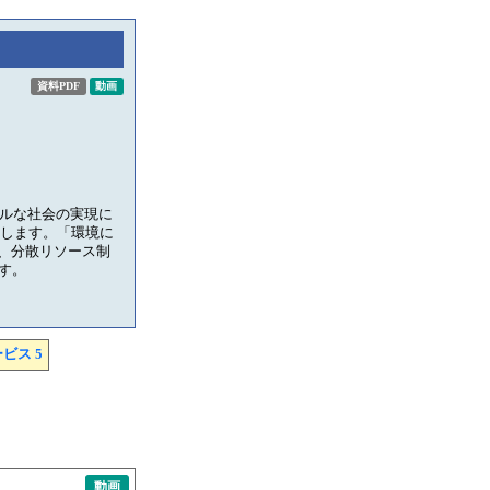
資料PDF
動画
ブルな社会の実現に
指します。「環境に
、分散リソース制
す。
ビス 5
動画