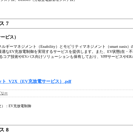
 7
サービス）
ギーマネジメント（Enability）とモビリティマネジメント（smart oasi
最適なEV充放電制御を実現するサービスを提供します。また、EV状態(在・
るコア技術やEVバス向けソリューションも保有しており、VPPサービスやER
ト_V2X（EV充放電サービス）.pdf
ゴリー
文）：EV充放電制御
 8