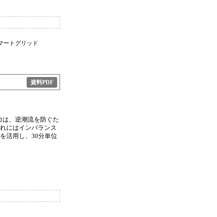
マートグリッド
資料PDF
力は、逆潮流を防ぐた
れにはインバランス
を活用し、30分単位