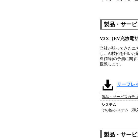
製品・サービス
V2X（EV充放電
当社が培ってきたエネル
し、AI技術を用いた
料値等)の予測に関す
援致します。
リーフレッ
製品・サービスカテ
システム
その他-システム（和
製品・サービス