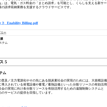
yBilling」は、電気・ガス料金の「まとめ請求」を可能とし、くらしを支える新
様の請求収納業務を支援するクラウドサービスです。
nability Billing.pdf
ゴリー
支援
ステム
 5
テム
の普及／主力電源化やその先にある脱炭素社会の実現のためには、大規模設備
に導入されている発電設備や蓄電／蓄熱設備といった分散リソースの有効活用
社会の実現に向け各分散リソースを有効活用するための遠隔制御システムと 太
めのサービスの提供を目指しています。