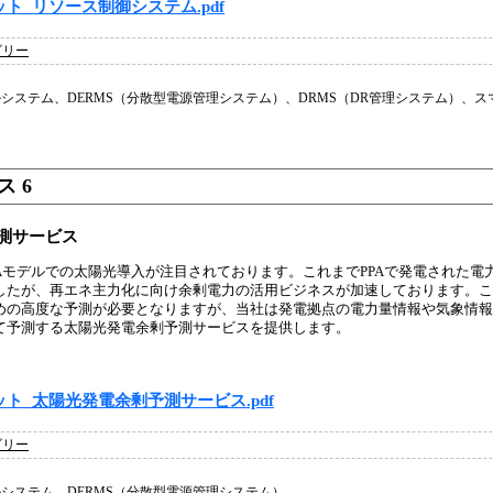
ト_リソース制御システム.pdf
ゴリー
システム、DERMS（分散型電源管理システム）、DRMS（DR管理システム）、ス
 6
測サービス
Aモデルでの太陽光導入が注目されております。これまでPPAで発電された電
したが、再エネ主力化に向け余剰電力の活用ビジネスが加速しております。こ
めの高度な予測が必要となりますが、当社は発電拠点の電力量情報や気象情報
いて予測する太陽光発電余剰予測サービスを提供します。
ト_太陽光発電余剰予測サービス.pdf
ゴリー
システム、DERMS（分散型電源管理システム）