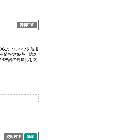
資料PDF
s）の双方ノウハウを活用
不在情報や保持推奨燃
AB検討の高度化を支
資料PDF
動画