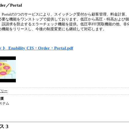
der／Portal
S、Order、Portalの3つのサービスにより、スイッチング受付から顧客管理、料金
必要な機能をワンストップで提供しております。低圧から高圧・特高および個
、誤請求を防止するエラーチェック機能を提供。低圧卒FIT買取機能の他、非
力機能をリリースし、今後の制度変更にも継続して対応します。
Enability CIS・Order・Portal.pdf
ゴリー
支援
ステム
 3