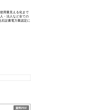
計算、使用量見える化まで
人・法人など全ての
化石証書電力量認定に
資料PDF