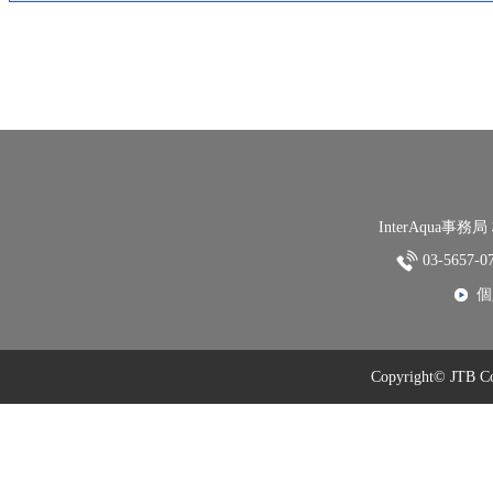
InterAqua
03-5657-
個
Copyright© JTB Com