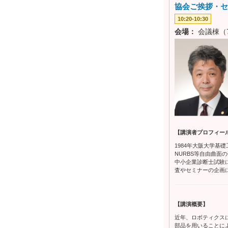
協会ご挨拶・セミ
10:20-10:30
会場：
会議棟（7
【講演者プロフィー
1984年大阪大学基
NURBS等自由曲面
中小企業診断士試験
査やセミナーの企画
【講演概要】
近年、ロボティクス
部品を用いることに