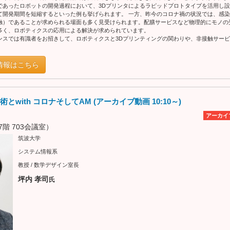
であったロボットの開発過程において、3Dプリンタによるラピッドプロトタイプを活用し
て開発期間を短縮するといった例も挙げられます。 一方、昨今のコロナ禍の状況では、感
触）であることが求められる場面も多く見受けられます。配膳サービスなど物理的にモノの
多く、ロボティクスの応用による解決が求められています。
ンスでは有識者をお招きして、ロボティクスと3Dプリンティングの関わりや、非接触サー
情報はこちら
とwith コロナそしてAM (アーカイブ動画 10:10～)
アーカイ
階 703会議室）
筑波大学
システム情報系
教授 / 数学デザイン室長
坪内 孝司
氏