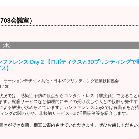
703会議室）
日（木）
n カンファレンス Day 2 【ロボティクスと3Dプリンティング
ビス】
ュニケーションデザイン 共催：日本3Dプリンティング産業技術協会
2:30
状況では、感染症予防の観点からコンタクトレス（非接触）であること
ます。配膳サービスなど物理的にモノの受け渡しや人との接触が発生す
による解決が求められています。カンファレンスDay2では有識者をお
ティングの関わりや、非接触サービスへの活用事例等を紹介します。
空きができ次第、適宜ご案内させていただきます。ぜひお越しください