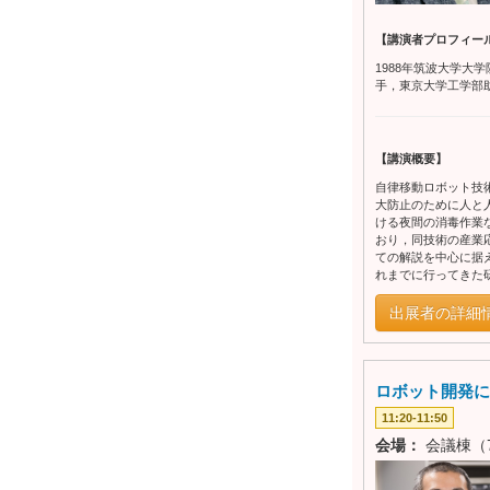
【講演者プロフィー
1988年筑波大学
手，東京大学工学部助
【講演概要】
自律移動ロボット技
大防止のために人と
ける夜間の消毒作業
おり，同技術の産業
ての解説を中心に据
れまでに行ってきた
出展者の詳細
ロボット開発に貢
11:20-11:50
会場：
会議棟（7