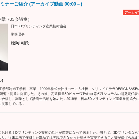
ナーご紹介 (アーカイブ動画 00:00～)
アーカイ
階 703会議室）
日本3Dプリンティング産業技術協会
常務理事
松岡 司
氏
ル】
礎工学部制御工学科 卒業​．1990年株式会社リコーに入社後、ソリッドモデラDESIGNBAS
の研究・開発に従事した。その後、高速軽量3DビューワTwister等各種システムの開発責任者
に合格し、副業として診断士活動を始めた．2019年 日本3Dプリンティング産業技術協会
に従事している．
における３Dプリンティング技術の活用が顕著になって来ました。例えば、3Dプリンタなら
より、従来工法で作成した部品では実現できなかった動きを実現できること等が挙げられま