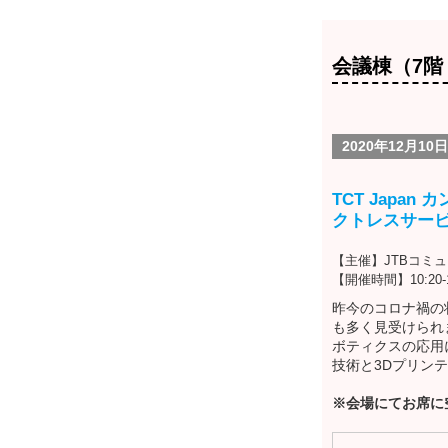
会議棟（7階 
2020年12月10
TCT Japa
クトレスサー
【主催】JTBコミ
【開催時間】10:20-1
昨今のコロナ禍の
も多く見受けられ
ボティクスの応用
技術と3Dプリン
※会場にてお席に