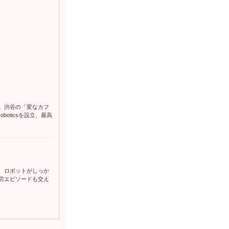
。渋谷の「変なカフ
oticsを設立、最高
、ロボットがしっか
労エピソードも交え