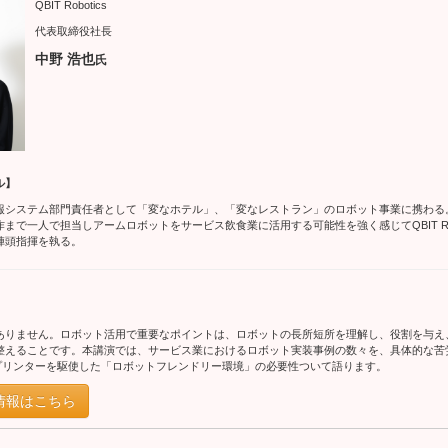
QBIT Robotics
代表取締役社長
中野 浩也
氏
ル】
報システム部門責任者として「変なホテル」、「変なレストラン」のロボット事業に携わる
まで一人で担当しアームロボットをサービス飲食業に活用する可能性を強く感じてQBIT Rob
陣頭指揮を執る。
ありません。ロボット活用で重要なポイントは、ロボットの長所短所を理解し、役割を与え
整えることです。本講演では、サービス業におけるロボット実装事例の数々を、具体的な苦
プリンターを駆使した「ロボットフレンドリー環境」の必要性ついて語ります。
情報はこちら