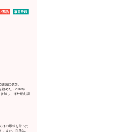
ブ配信
事前登録
Eの開発に参加。
を務めた．2018年
に参加し、海外動向調
ではの形状を持った
す。また、以前は、