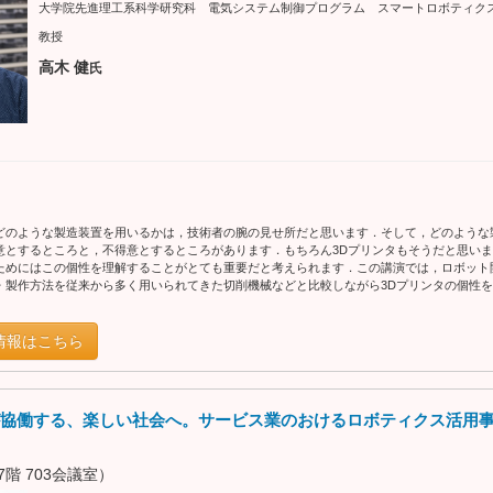
大学院先進理工系科学研究科 電気システム制御プログラム スマートロボティク
教授
高木 健
氏
どのような製造装置を用いるかは，技術者の腕の見せ所だと思います．そして，どのような
意とするところと，不得意とするところがあります．もちろん3Dプリンタもそうだと思いま
ためにはこの個性を理解することがとても重要だと考えられます．この講演では，ロボット
・製作方法を従来から多く用いられてきた切削機械などと比較しながら3Dプリンタの個性
情報はこちら
協働する、楽しい社会へ。サービス業のおけるロボティクス活用
階 703会議室）