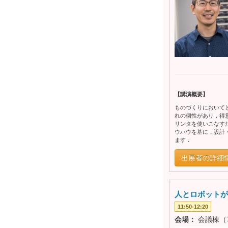
【講演概要】
ものづくりにおいて
れの個性があり，得
リンタを使いこなす
ウハウを基に，設計
ます．
出展者の詳細
人とロボットが
11:50-12:20
会場：
会議棟（7