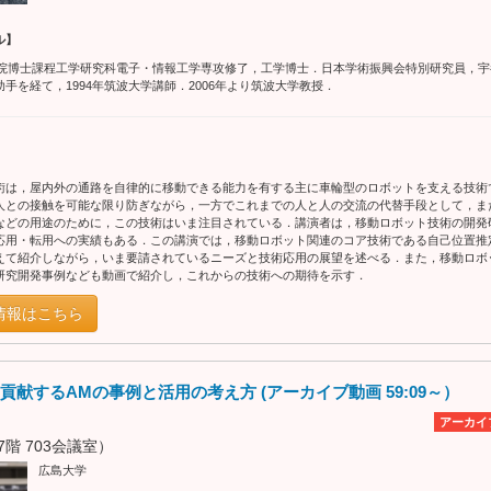
ル】
大学院博士課程工学研究科電子・情報工学専攻修了，工学博士．日本学術振興会特別研究員，
手を経て，1994年筑波大学講師．2006年より筑波大学教授．
術は，屋内外の通路を自律的に移動できる能力を有する主に車輪型のロボットを支える技術
人との接触を可能な限り防ぎながら，一方でこれまでの人と人の交流の代替手段として，ま
などの用途のために，この技術はいま注目されている．講演者は，移動ロボット技術の開発
応用・転用への実績もある．この講演では，移動ロボット関連のコア技術である自己位置推
えて紹介しながら，いま要請されているニーズと技術応用の展望を述べる．また，移動ロボ
研究開発事例なども動画で紹介し，これからの技術への期待を示す．
情報はこちら
献するAMの事例と活用の考え方 (アーカイブ動画 59:09～）
アーカイ
階 703会議室）
広島大学