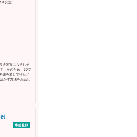
ス研究室
製造装置にもそれそ
す．そのため，3Dプ
開発を通して得たノ
を活かす方法をお話し
事例
事前登録