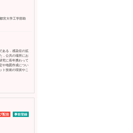
宇都宮大学工学部助
である．感染症の拡
た，公共の場所にお
研究に長年携わって
定や地図作成につい
ット技術の現状やこ
ブ配信
事前登録