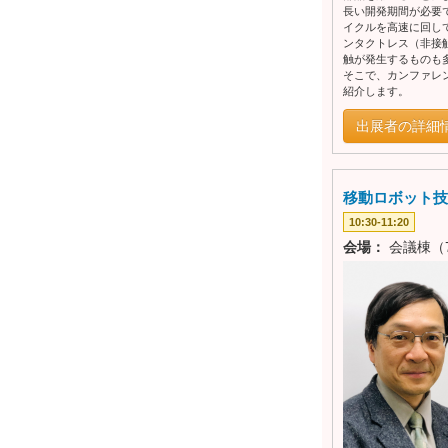
長い開発期間が必要
イクルを高速に回し
ンタクトレス（非接
触が発生するものも
そこで、カンファレ
紹介します。
出展者の詳細
移動ロボット技術
10:30-11:20
会場：
会議棟（7