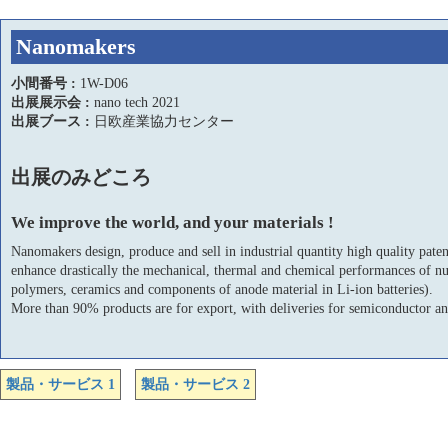
Nanomakers
小間番号 :
1W-D06
出展展示会 :
nano tech 2021
出展ブース :
日欧産業協力センター
出展のみどころ
We improve the world, and your materials !
Nanomakers design, produce and sell in industrial quantity high quality pat
enhance drastically the mechanical, thermal and chemical performances of nu
polymers, ceramics and components of anode material in Li-ion batteries).
More than 90% products are for export, with deliveries for semiconductor and
製品・サービス 1
製品・サービス 2