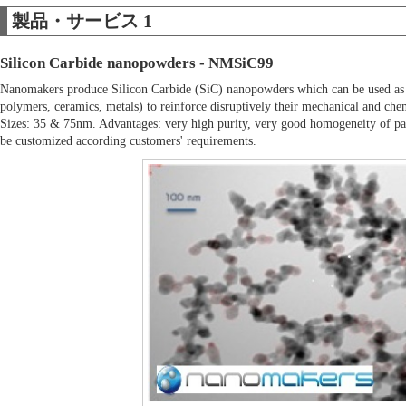
製品・サービス 1
Silicon Carbide nanopowders - NMSiC99
Nanomakers produce Silicon Carbide (SiC) nanopowders which can be used as ad
polymers, ceramics, metals) to reinforce disruptively their mechanical and ch
Sizes: 35 & 75nm. Advantages: very high purity, very good homogeneity of parti
be customized according customers' requirements.