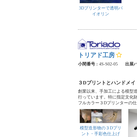
3Dプリンターで透明バ
イオリン
トリアド工房
小間番号 :
4S-S02-05
出展パ
３Dプリントとハンドメイ
創業以来、手加工による模型
行っています。特に指定文化
フルカラー３Dプリンターの
模型造形物の３Dプリ
ント・手彩色仕上げ