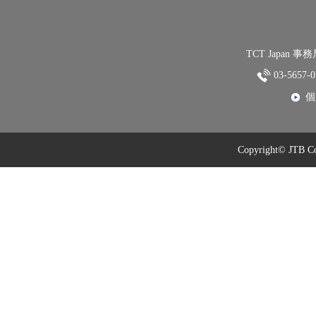
TCT Japan
03-5657
個
Copyright© JTB Com