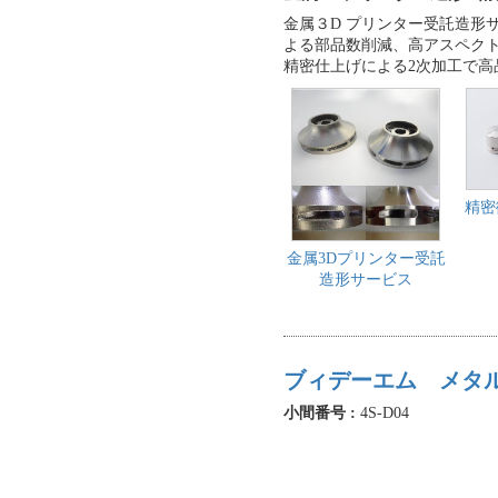
金属３D プリンター受託造形
よる部品数削減、高アスペクト
精密仕上げによる2次加工で
精密
金属3Dプリンター受託
造形サービス
ブィデーエム メタ
小間番号 :
4S-D04