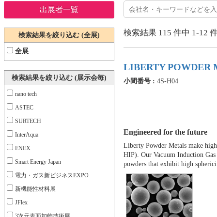
出展者一覧
検索結果
115
件中
1-12
検索結果を絞り込む (全展)
全展
LIBERTY POWDER 
検索結果を絞り込む (展示会毎)
小間番号 :
4S-H04
nano tech
ASTEC
SURTECH
Engineered for the future
InterAqua
Liberty Powder Metals make high
ENEX
HIP). Our Vacuum Induction Gas A
Smart Energy Japan
powders that exhibit high spherici
電力・ガス新ビジネスEXPO
新機能性材料展
JFlex
3次元表面加飾技術展