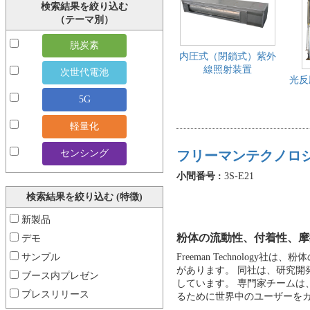
検索結果を絞り込む
（テーマ別）
脱炭素
内圧式（閉鎖式）紫外
線照射装置
次世代電池
光反
5G
軽量化
センシング
フリーマンテクノ
小間番号 :
3S-E21
検索結果を絞り込む (特徴)
新製品
粉体の流動性、付着性、摩
デモ
Freeman Technolo
サンプル
があります。 同社は、研究
ブース内プレゼン
しています。 専門家チーム
プレスリリース
るために世界中のユーザーを