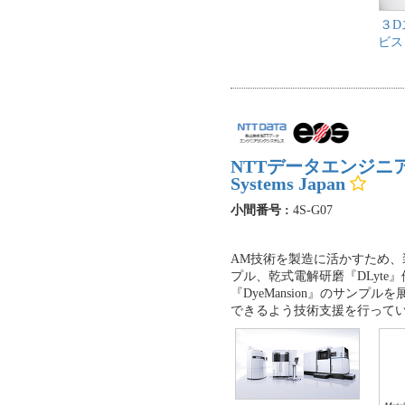
３D
ビス
NTTデータエンジニアリング
Systems Japan
小間番号 :
4S-G07
AM技術を製造に活かすため、
プル、乾式電解研磨『DLyt
『DyeMansion』のサン
できるよう技術支援を行って