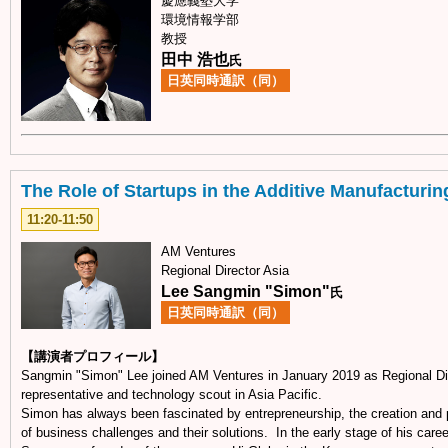
慶應義塾大学
環境情報学部
教授
田中 浩也
氏
日英同時通訳（同）
The Role of Startups in the Additive Manufacturin
11:20-11:50
AM Ventures
Regional Director Asia
Lee Sangmin "Simon"
氏
日英同時通訳（同）
【講演者プロフィール】
Sangmin "Simon" Lee joined AM Ventures in January 2019 as Regional Di
representative and technology scout in Asia Pacific.
Simon has always been fascinated by entrepreneurship, the creation and pu
of business challenges and their solutions. In the early stage of his care