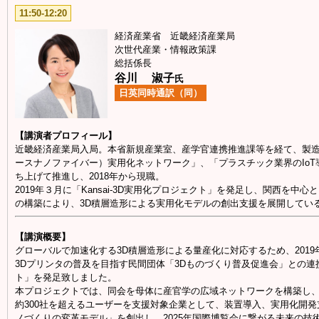
11:50-12:20
経済産業省 近畿経済産業局
次世代産業・情報政策課
総括係長
谷川 淑子
氏
日英同時通訳（同）
【講演者プロフィール】
近畿経済産業局入局。本省新規産業室、産学官連携推進課等を経て、製造
ースナノファイバー）実用化ネットワーク」、「プラスチック業界のIoT導入
ち上げて推進し、2018年から現職。
2019年３月に「Kansai-3D実用化プロジェクト」を発足し、関西を中心と
の構築により、3D積層造形による実用化モデルの創出支援を展開してい
【講演概要】
グローバルで加速化する3D積層造形による量産化に対応するため、201
3Dプリンタの普及を目指す民間団体「3Dものづくり普及促進会」との連携に
ト」を発足致しました。
本プロジェクトでは、同会を母体に産官学の広域ネットワークを構築し、
約300社を超えるユーザーを支援対象企業として、装置導入、実用化開
ノづくりの変革モデル」を創出し、2025年国際博覧会に繋がる未来の技