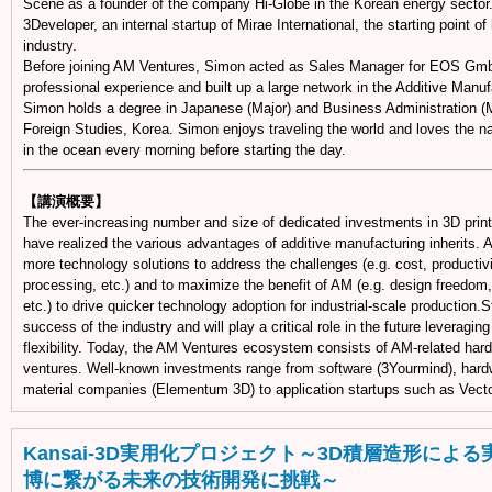
Scene as a founder of the company Hi-Globe in the Korean energy sector
3Developer, an internal startup of Mirae International, the starting point o
industry.
Before joining AM Ventures, Simon acted as Sales Manager for EOS Gmb
professional experience and built up a large network in the Additive Manuf
Simon holds a degree in Japanese (Major) and Business Administration (M
Foreign Studies, Korea. Simon enjoys traveling the world and loves the 
in the ocean every morning before starting the day.
【講演概要】
The ever-increasing number and size of dedicated investments in 3D print
have realized the various advantages of additive manufacturing inherits. A
more technology solutions to address the challenges (e.g. cost, productivity
processing, etc.) and to maximize the benefit of AM (e.g. design freedom,
etc.) to drive quicker technology adoption for industrial-scale production.S
success of the industry and will play a critical role in the future leveraging
flexibility. Today, the AM Ventures ecosystem consists of AM-related hard
ventures. Well-known investments range from software (3Yourmind), hard
material companies (Elementum 3D) to application startups such as Vecto
Kansai-3D実用化プロジェクト～3D積層造形による
博に繋がる未来の技術開発に挑戦～