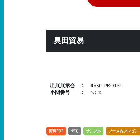
奥田貿易
出展展示会
：
JISSO PROTEC
小間番号
：
4C-45
資料PDF
デモ
サンプル
ブース内プレゼン