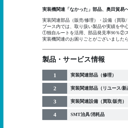
実装機関連「なかった」部品、奥田貿易
実装関連部品（販売/修理）・設備（買取
ブース内では、取り扱い製品や実績を中
①独自ルートを活用、部品発見率90％②ス
実装機関連のお困りごとがございましたら、
製品・サービス情報
1
実装関連部品（修理）
2
実装関連部品（リユース/新
3
実装関連設備（買取/販売）
4
SMT治具/消耗品