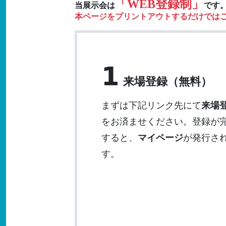
「WEB登録制」
当展示会は
です
本ページをプリントアウトするだけでは
1
来場登録（無料）
まずは下記リンク先にて
来場
をお済ませください。登録が
すると、
マイページ
が発行さ
す。