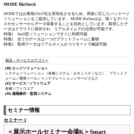
MODE BizStack
MODEではお客様のIoT化を実現化させるため、用途に応じたパッケージ
ソリューションをご提供しています。 MODE BizStackは、様々なデバイ
スやセンサーからデータ収集することを目的としています。取得したデ
ータはクラウドに保存され、リアルタイムでの活用が可能です。
特徴1 SaaS型ソリューションですぐに利用可能
特徴2 全てのデータは一つのプラットフォームに蓄積
特徴3 取得データはリアルタイムかつリモートで確認可能
製品・サービスカテゴリー
(40) エッジソリューション
システムソリューション（各種システム・セキュリティなど）、プラットフ
ォーム／開発ツール／インテグレーションンサービスなど
(45) サービス / ソフトウェア
各種ソフトウエア
(46) 遠隔操作・監視システム
セミナー情報
セミナー 1
＜展示ホールセミナー会場K＞Smart