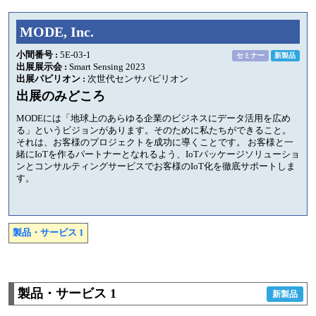
MODE, Inc.
小間番号 :
5E-03-1
セミナー
新製品
出展展示会 :
Smart Sensing 2023
出展パビリオン :
次世代センサパビリオン
出展のみどころ
MODEには「地球上のあらゆる企業のビジネスにデータ活用を広め
る」というビジョンがあります。そのために私たちができること。
それは、お客様のプロジェクトを成功に導くことです。 お客様と一
緒にIoTを作るパートナーとなれるよう、IoTパッケージソリューショ
ンとコンサルティングサービスでお客様のIoT化を徹底サポートしま
す。
製品・サービス 1
製品・サービス 1
新製品