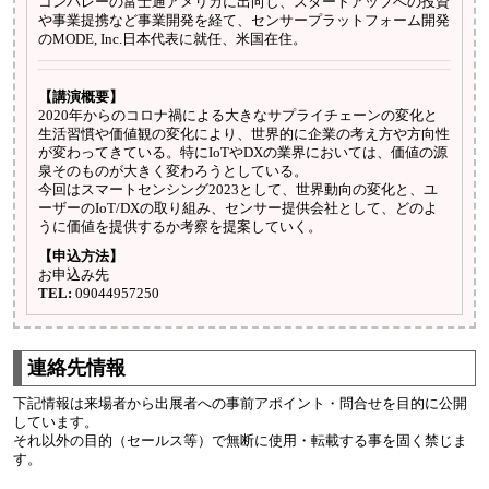
コンバレーの富士通アメリカに出向し、スタートアップへの投資
や事業提携など事業開発を経て、センサープラットフォーム開発
のMODE, Inc.日本代表に就任、米国在住。
【講演概要】
2020年からのコロナ禍による大きなサプライチェーンの変化と
生活習慣や価値観の変化により、世界的に企業の考え方や方向性
が変わってきている。特にIoTやDXの業界においては、価値の源
泉そのものが大きく変わろうとしている。
今回はスマートセンシング2023として、世界動向の変化と、ユ
ーザーのIoT/DXの取り組み、センサー提供会社として、どのよ
うに価値を提供するか考察を提案していく。
【申込方法】
お申込み先
TEL:
09044957250
連絡先情報
下記情報は来場者から出展者への事前アポイント・問合せを目的に公開
しています。
それ以外の目的（セールス等）で無断に使用・転載する事を固く禁じま
す。