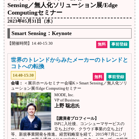
Sensing／無人化ソリューション展/Edge
Computingセミナー
2023年05月31日（水）
Smart Sensing：Keynote
【開催時間】14:40-15:30
無料
事前登録
世界のトレンドからみたメーカーのトレンドと
コトへの転換
14:40-15:30
無料
事前登録
会場：
＜展示ホールセミナー会場K＞Smart Sensing／無人化ソリ
ューション展/Edge Computingセミナー
MODE, Inc.
VP of Business
上野 聡志
氏
【講演者プロフィール】
ISPに入社後、コンシューマサービスの
立ち上げや、クラウド事業の立ち上げ
等、新規事業開発を推進。経営戦略室を経て、2015年7月にシリ