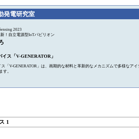
動発電研究室
Sensing 2023
新！自立電源型IoTパビリオン
ろ
イス「V-GENERATOR」
ス「V-GENERATOR」は、画期的な材料と革新的なメカニズムで多様なア
します。
 1