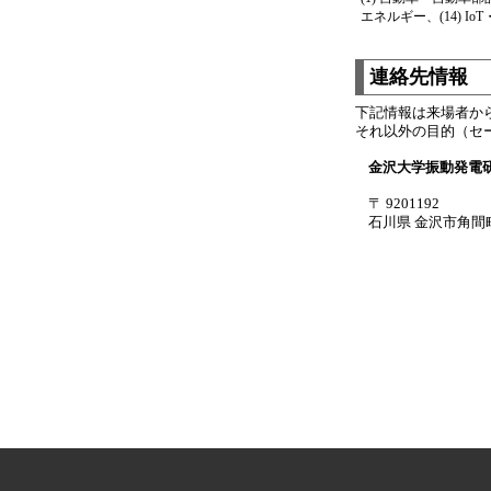
エネルギー、(14) Io
連絡先情報
下記情報は来場者か
それ以外の目的（セ
金沢大学振動発電
〒 9201192
石川県 金沢市角間