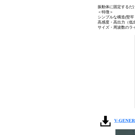
振動体に固定するだ
＜特徴＞
シンプルな構造(堅牢
高感度・高出力（低
サイズ・周波数のラ
V-GENE