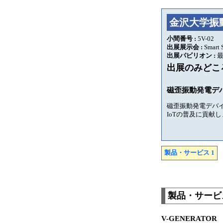
金沢大学振
小間番号 :
5V-02
出展展示会 :
Smart 
出展パビリオン :
最
出展のみどこ
磁歪振動発電デバ
磁歪振動発電デバイ
IoTの普及に貢献
製品・サービス 1
製品・サービス
V-GENERATOR