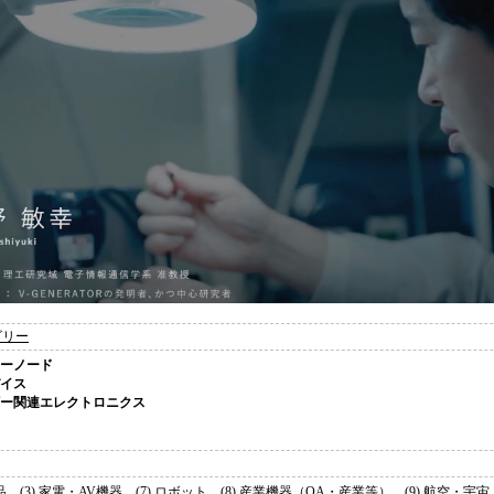
ゴリー
サーノード
バイス
ルギー関連エレクトロニクス
、(3) 家電・AV機器、(7) ロボット、(8) 産業機器（OA・産業等）、(9) 航空・宇宙、(