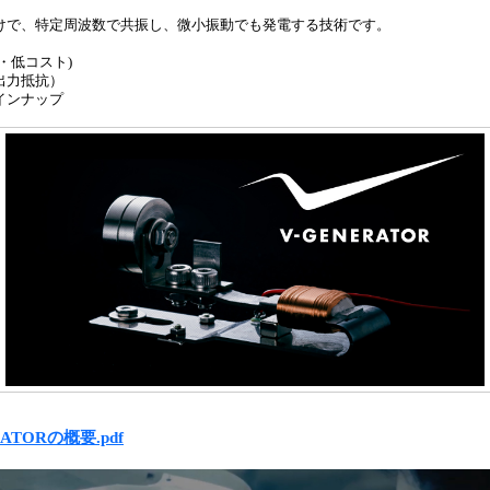
けで、特定周波数で共振し、微小振動でも発電する技術です。
・低コスト)
出力抵抗）
インナップ
RATORの概要.pdf