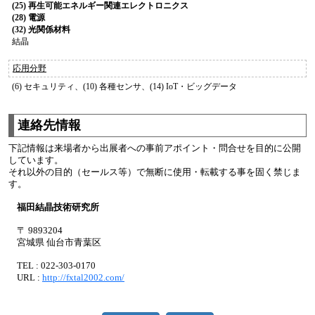
(25) 再生可能エネルギー関連エレクトロニクス
(28) 電源
(32) 光関係材料
結晶
応用分野
(6) セキュリティ、(10) 各種センサ、(14) IoT・ビッグデータ
連絡先情報
下記情報は来場者から出展者への事前アポイント・問合せを目的に公開
しています。
それ以外の目的（セールス等）で無断に使用・転載する事を固く禁じま
す。
福田結晶技術研究所
〒 9893204
宮城県 仙台市青葉区
TEL : 022-303-0170
URL :
http://fxtal2002.com/