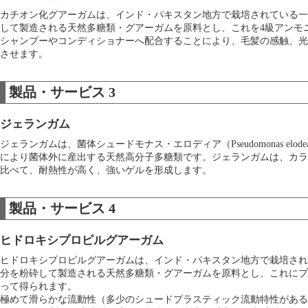
カチオン化グアーガムは、インド・パキスタン地方で栽培されている一
して製造される天然多糖類・グアーガムを原料とし、これを4級アンモ
シャンプーやコンディショナーへ配合することにより、毛髪の感触、光
させます。
製品・サービス 3
ジェランガム
ジェランガムは、菌体シュードモナス・エロディア（Pseudomonas el
により菌体外に産出する天然高分子多糖類です。ジェランガムは、カラ
比べて、耐熱性が高く、強いゲルを形成します。
製品・サービス 4
ヒドロキシプロピルグアーガム
ヒドロキシプロピルグアーガムは、インド・パキスタン地方で栽培され
分を粉砕して製造される天然多糖類・グアーガムを原料とし、これにプ
って得られます。
極めて滑らかな流動性（多少のシュードプラスティック流動特性がある