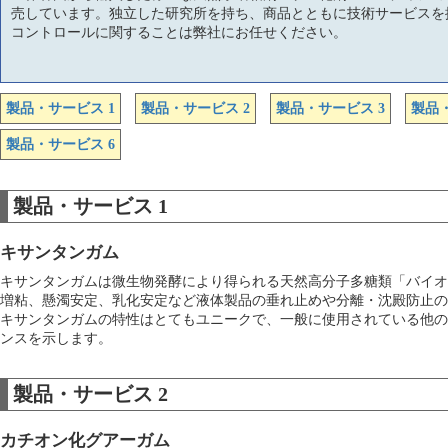
売しています。独立した研究所を持ち、商品とともに技術サービスを
コントロールに関することは弊社にお任せください。
製品・サービス 1
製品・サービス 2
製品・サービス 3
製品・
製品・サービス 6
製品・サービス 1
キサンタンガム
キサンタンガムは微生物発酵により得られる天然高分子多糖類「バイオ
増粘、懸濁安定、乳化安定など液体製品の垂れ止めや分離・沈殿防止の
キサンタンガムの特性はとてもユニークで、一般に使用されている他の
ンスを示します。
製品・サービス 2
カチオン化グアーガム