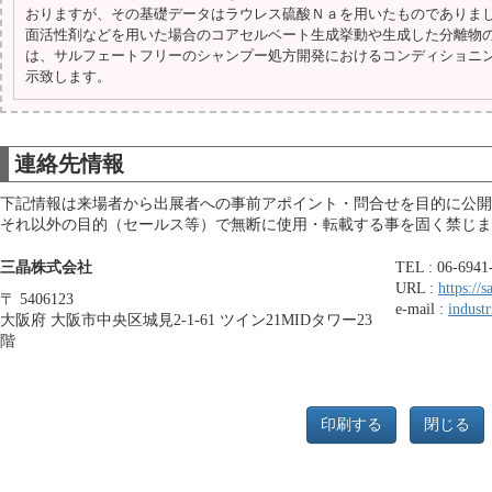
おりますが、その基礎データはラウレス硫酸Ｎａを用いたものでありま
面活性剤などを用いた場合のコアセルベート生成挙動や生成した分離物
は、サルフェートフリーのシャンプー処方開発におけるコンディショニ
示致します。
連絡先情報
下記情報は来場者から出展者への事前アポイント・問合せを目的に公開
それ以外の目的（セールス等）で無断に使用・転載する事を固く禁じま
三晶株式会社
TEL : 06-6941
URL :
https://s
〒 5406123
e-mail :
indust
大阪府 大阪市中央区城見2-1-61 ツイン21MIDタワー23
階
印刷する
閉じる